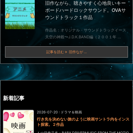
旧作ながら、聴きやすく心地良いキー
ボードハードロックサウンド。OVAサ
ウンドトラック１作品
作品名：オリジナル・サウンドトラックイース
天空の神殿〜J.D.K.BAND編（２００１年 ...
記事を読む
旧作なが ...
新着記事
2026-07-20
:
ドラマ＆映画
行き先を決めない旅のように映画サントラ内をインス
ト探索。２作品
１つ目作品名：BABY DRIVERMUSIC FROM THE MOTIO