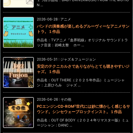
N ...
2026-06-28
:
アニメ
バンドの演奏感が楽しめるグルーヴィーなアニメサン
トラ。１作品
作品名：TVアニメ『血界戦線』オリジナル サウンドトラ
ック音楽：岩崎太整 ホー ...
2026-05-31
:
ジャズ＆フュージョン
安定のテクニカルさでありながらとても聴きやすいジ
ャズ。１作品
作品名：OUT THERE（２０２５年作品）ミュージシャ
ン：上原ひろみ ジャズ ...
2026-04-26
:
その他
PCエンジンCD-ROM²世代には妙に懐かしく感じるサ
ウンド。シンセウェーブロックインスト。１作品
作品名：OUT OF BODY（２０２４年リマスター版）ミュ
ージシャン：DANC ...