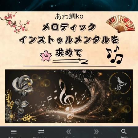
あわ鯛ko




