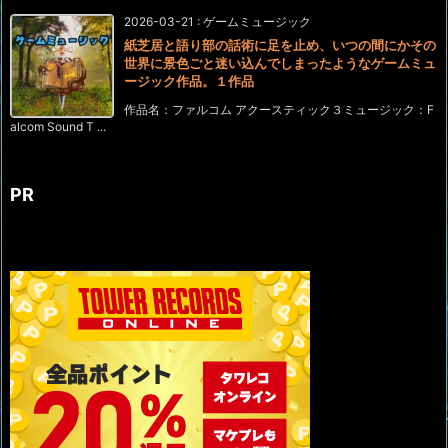
2026-03-21
:
ゲームミュージック
紙芝居と語り部の話術に足を止め、いつの間にかその
世界に景色ごと迷い込んでしまったようなゲームミュ
ージック作品。１作品
作品名：ファルコム アクースティック３ミュージック：F
alcom Sound T ...
PR