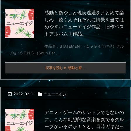
感動と癒やしと現実逃避をまとめて楽
しめ、聴く人それぞれに情景を当ては
めやすいニューエイジ作品。旧作ベス
トアルバム１作品。
作品名：STATEMENT（１９９４年作品）グル
ープ名：S.E.N.S.（Soun.Ear ...
記事を読む
感動と癒 ...

2022-02-11

ニューエイジ
アニメ・ゲームのサントラでもないの
に、こんな幻想的な音楽を奏でるグル
ープがいるのか！？と、当時ガキだっ