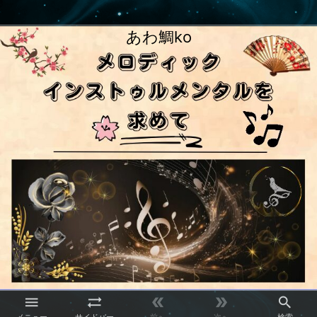
あわ鯛ko




