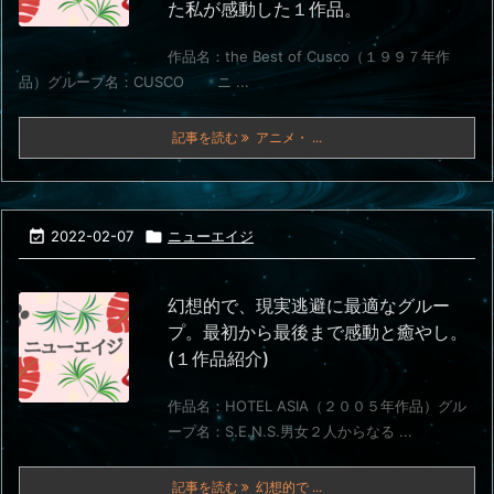
た私が感動した１作品。
作品名：the Best of Cusco（１９９７年作
品）グループ名：CUSCO ニ ...
記事を読む
アニメ・ ...

2022-02-07

ニューエイジ
幻想的で、現実逃避に最適なグルー
プ。最初から最後まで感動と癒やし。
(１作品紹介)
作品名：HOTEL ASIA（２００５年作品）グル
ープ名：S.E.N.S.男女２人からなる ...
記事を読む
幻想的で ...