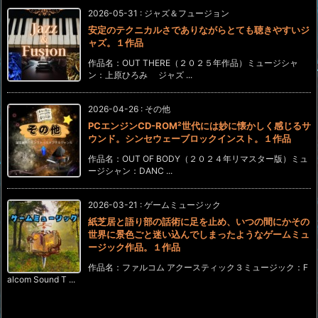
2026-05-31
:
ジャズ＆フュージョン
安定のテクニカルさでありながらとても聴きやすいジ
ャズ。１作品
作品名：OUT THERE（２０２５年作品）ミュージシャ
ン：上原ひろみ ジャズ ...
2026-04-26
:
その他
PCエンジンCD-ROM²世代には妙に懐かしく感じるサ
ウンド。シンセウェーブロックインスト。１作品
作品名：OUT OF BODY（２０２４年リマスター版）ミュ
ージシャン：DANC ...
2026-03-21
:
ゲームミュージック
紙芝居と語り部の話術に足を止め、いつの間にかその
世界に景色ごと迷い込んでしまったようなゲームミュ
ージック作品。１作品
作品名：ファルコム アクースティック３ミュージック：F
alcom Sound T ...