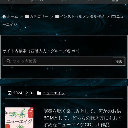
メニュー
サイドバー
前へ
次へ
検索

ホーム
>

カテゴリー
>

インストゥルメンタル作品
>

ニュ
ーエイジ
サイト内検索（西暦入力・グループ名 etc）

2024-12-01

ニューエイジ
演奏を聴く楽しみとして、何かのお供
BGMとして、どちらの聴き方にもおす
すめなニューエイジCD。１作品