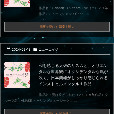
作品名：Gandalf ３５Years Live（２０２３年
作品）ミュージシャン：Gand ...
記事を読む
演奏を聴 ...

2024-02-18

ニューエイジ
和を感じる太鼓のリズムと、オリエン
タルな世界観にオクシデンタルな風が
吹く。日本楽器がしっかり感じられる
インストゥルメンタル１作品
作品名：賽は投げられた（２０１８年作品）グ
ループ名：ALIAKE ヒーリングミュージックに ...
記事を読む
和を感じ ...