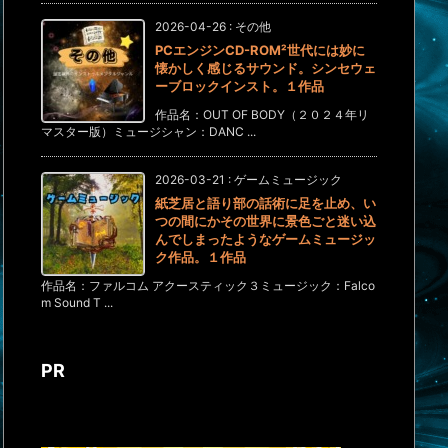
2026-04-26
:
その他
PCエンジンCD-ROM²世代には妙に
懐かしく感じるサウンド。シンセウェ
ーブロックインスト。１作品
作品名：OUT OF BODY（２０２４年リ
マスター版）ミュージシャン：DANC ...
2026-03-21
:
ゲームミュージック
紙芝居と語り部の話術に足を止め、い
つの間にかその世界に景色ごと迷い込
んでしまったようなゲームミュージッ
ク作品。１作品
作品名：ファルコム アクースティック３ミュージック：Falco
m Sound T ...
PR