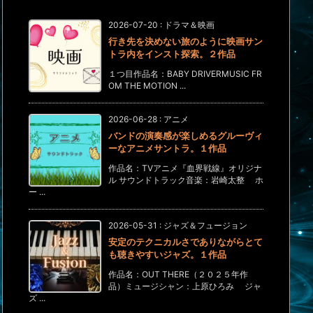
2026-07-20
:
ドラマ＆映画
行き先を決めない旅のように映画サン
トラ内をインスト探索。２作品
１つ目作品名：BABY DRIVERMUSIC FR
OM THE MOTION ...
2026-06-28
:
アニメ
バンドの演奏感が楽しめるグルーヴィ
ーなアニメサントラ。１作品
作品名：TVアニメ『血界戦線』オリジナ
ル サウンドトラック音楽：岩崎太整 ホ
ー ...
2026-05-31
:
ジャズ＆フュージョン
安定のテクニカルさでありながらとて
も聴きやすいジャズ。１作品
作品名：OUT THERE（２０２５年作
品）ミュージシャン：上原ひろみ ジャ
ズ ...