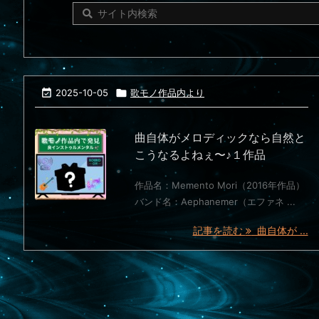

2025-10-05

歌モノ作品内より
曲自体がメロディックなら自然と
こうなるよねぇ〜♪１作品
作品名：Memento Mori（2016年作品）
バンド名：Aephanemer（エファネ ...
記事を読む
曲自体が ...