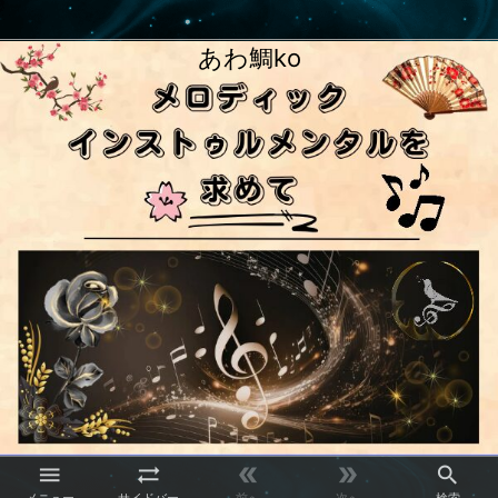
あわ鯛ko




