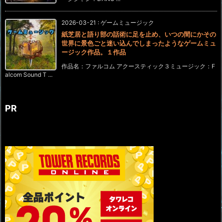
2026-03-21
:
ゲームミュージック
紙芝居と語り部の話術に足を止め、いつの間にかその
世界に景色ごと迷い込んでしまったようなゲームミュ
ージック作品。１作品
作品名：ファルコム アクースティック３ミュージック：F
alcom Sound T ...
PR