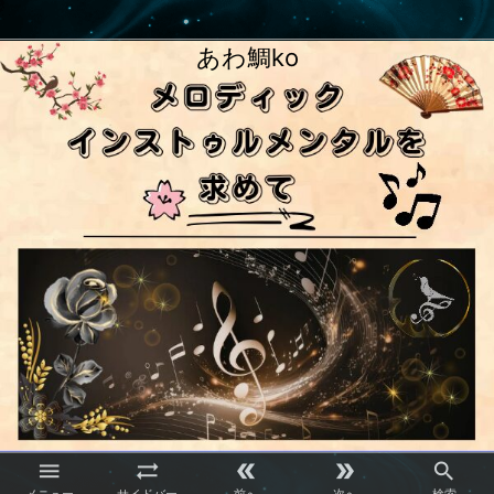
あわ鯛ko




