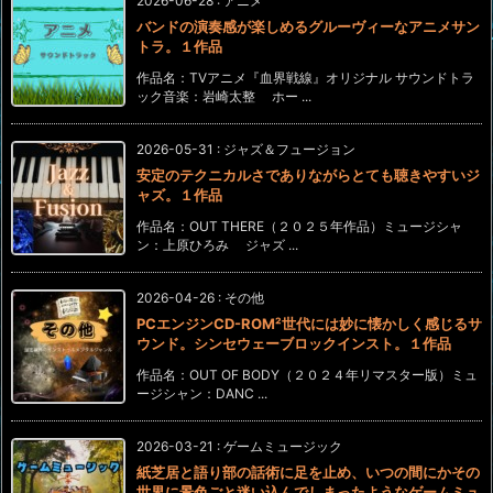
2026-06-28
:
アニメ
バンドの演奏感が楽しめるグルーヴィーなアニメサン
トラ。１作品
作品名：TVアニメ『血界戦線』オリジナル サウンドトラ
ック音楽：岩崎太整 ホー ...
2026-05-31
:
ジャズ＆フュージョン
安定のテクニカルさでありながらとても聴きやすいジ
ャズ。１作品
作品名：OUT THERE（２０２５年作品）ミュージシャ
ン：上原ひろみ ジャズ ...
2026-04-26
:
その他
PCエンジンCD-ROM²世代には妙に懐かしく感じるサ
ウンド。シンセウェーブロックインスト。１作品
作品名：OUT OF BODY（２０２４年リマスター版）ミュ
ージシャン：DANC ...
2026-03-21
:
ゲームミュージック
紙芝居と語り部の話術に足を止め、いつの間にかその
世界に景色ごと迷い込んでしまったようなゲームミュ