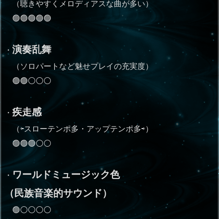
（聴きやすくメロディアスな曲が多い）
🟢🟢🟢🟢🟢
演奏乱舞
・
（ソロパートなど魅せプレイの充実度）
🟢🟢⚪⚪⚪
疾走感
・
（⇦スローテンポ多・アップテンポ多⇨）
🟢🟢🟢⚪⚪
ワールドミュージック色
・
（民族音楽的サウンド）
🟢⚪⚪⚪⚪