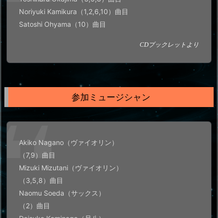
Noriyuki Kamikura（1,2,6,10）曲目
Satoshi Ohyama（10）曲目
CDブックレットより
参加ミュージシャン
Akiko Nagano（ヴァイオリン）
（7,9）曲目
Mizuki Mizutani（ヴァイオリン）
（3,5,8）曲目
Naomu Soeda（サックス）
（2）曲目