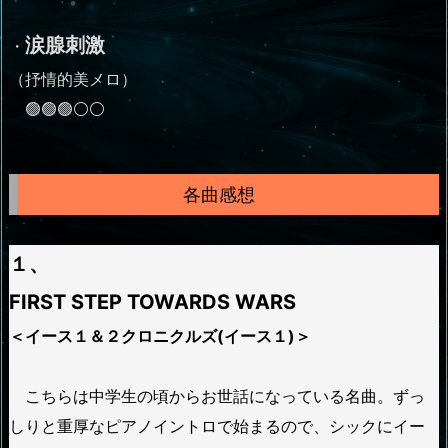
涙腺刺激
・
（抒情的美メロ）
🟢🟢🟢⚪⚪
各曲感想
１、
FIRST STEP TOWARDS WARS
＜イース１＆２クロニクルズ(イース１)＞
こちらは中学生の頃からお世話になっている名曲。ずっ
しりと重厚なピアノイントロで始まるので、シックにイー