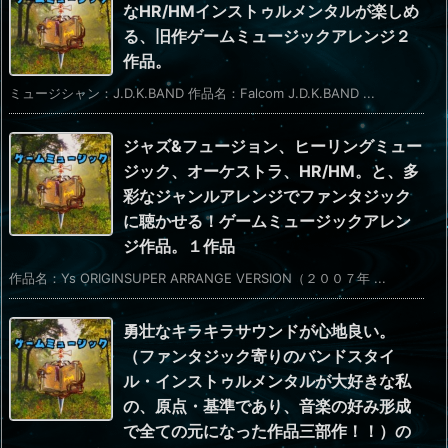
なHR/HMインストゥルメンタルが楽しめ
る、旧作ゲームミュージックアレンジ２
作品。
ミュージシャン：J.D.K.BAND 作品名：Falcom J.D.K.BAND ...
ジャズ&フュージョン、ヒーリングミュー
ジック、オーケストラ、HR/HM。と、多
彩なジャンルアレンジでファンタジック
に聴かせる！ゲームミュージックアレン
ジ作品。１作品
作品名：Ys ORIGINSUPER ARRANGE VERSION（２００７年 ...
勇壮なキラキラサウンドが心地良い。
（ファンタジック寄りのバンドスタイ
ル・インストゥルメンタルが大好きな私
の、原点・基準であり、音楽の好み形成
で全ての元になった作品三部作！！）の