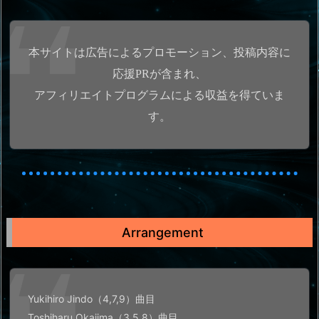
本サイトは広告によるプロモーション、投稿内容に
応援PRが含まれ、
アフィリエイトプログラムによる収益を得ていま
す。
Arrangement
Yukihiro Jindo（4,7,9）曲目
Toshiharu Okajima（3,5,8）曲目