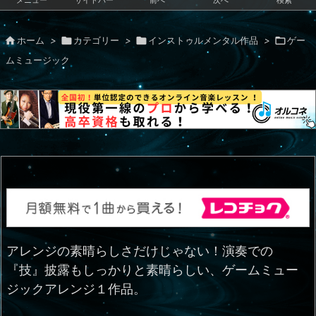
メニュー
サイドバー
前へ
次へ
検索

ホーム
>

カテゴリー
>

インストゥルメンタル作品
>

ゲー
ムミュージック
アレンジの素晴らしさだけじゃない！演奏での
『技』披露もしっかりと素晴らしい、ゲームミュー
ジックアレンジ１作品。