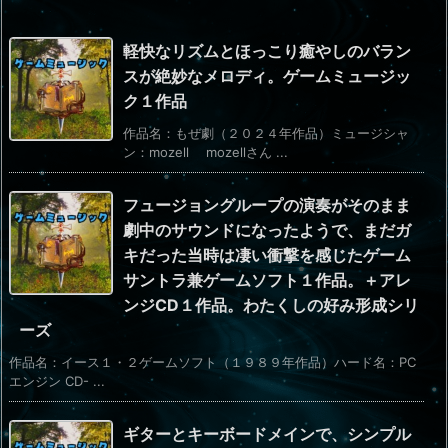
軽快なリズムとほっこり癒やしのバラン
スが絶妙なメロディ。ゲームミュージッ
ク１作品
作品名：もぜ劇（２０２４年作品）ミュージシャ
ン：mozell mozellさん ...
フュージョングループの演奏がそのまま
劇中のサウンドになったようで、まだガ
キだった当時は凄い衝撃を感じたゲーム
サントラ兼ゲームソフト１作品。＋アレ
ンジCD１作品。わたくしの好み形成シリ
ーズ
作品名：イース１・２ゲームソフト（１９８９年作品）ハード名：PC
エンジン CD- ...
ギターとキーボードメインで、シンプル