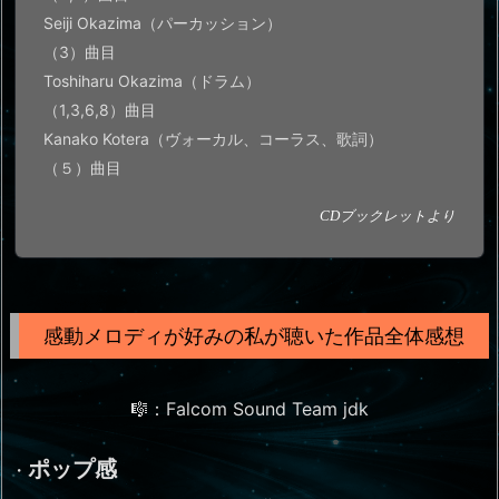
Seiji Okazima（パーカッション）
（3）曲目
Toshiharu Okazima（ドラム）
（1,3,6,8）曲目
Kanako Kotera（ヴォーカル、コーラス、歌詞）
（５）曲目
CDブックレットより
感動メロディが好みの私が聴いた作品全体感想
🎼：Falcom Sound Team jdk
ポップ感
・