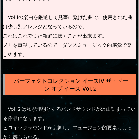
Vol.1の楽曲を厳選して見事に繋げた曲で、使用された曲
は少し別アレンジとなっているので、
これはこれでまた新鮮に聴くことが出来ます。
ノリを重視しているので、ダンスミュージック的感覚で楽
しめます。
パーフェクトコレクション イースⅣ ザ・ドー
ン オブ イース Vol.２
Vol.２は私が理想とするバンドサウンドが沢山詰まってい
る作品になります。
ヒロイックサウンドが乱舞し、フュージョン的要素もしっ
かり感じられる、