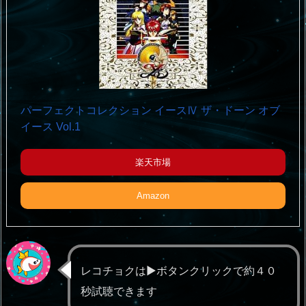
パーフェクトコレクション イースⅣ ザ・ドーン オブ
イース Vol.1
楽天市場
Amazon
レコチョクは▶️ボタンクリックで約４０
秒試聴できます