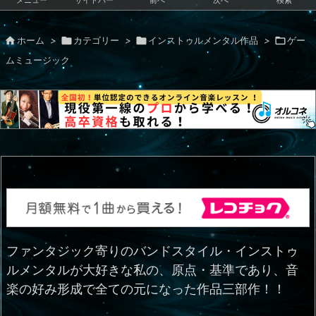
メニュー
サイドバー
前へ
次へ
検索

ホーム
>

カテゴリー
>

インストゥルメンタル作品
>

ゲー
ムミュージック
ファンタジック寄りのバンドスタイル・インストゥ
ルメンタルが大好きな私の、原点・基準であり、音
楽の好み形成で全ての元になった作品三部作！！