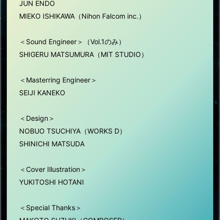
JUN ENDO
MIEKO ISHIKAWA（Nihon Falcom inc.）
＜Sound Engineer＞（Vol.1のみ）
SHIGERU MATSUMURA（MIT STUDIO）
＜Masterring Engineer＞
SEIJI KANEKO
＜Design＞
NOBUO TSUCHIYA（WORKS D）
SHINICHI MATSUDA
＜Cover Illustration＞
YUKITOSHI HOTANI
＜Special Thanks＞