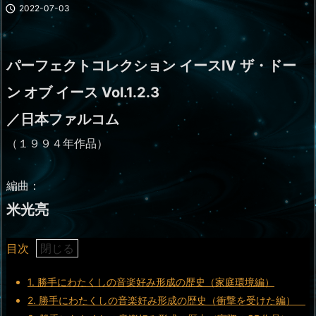

2022-07-03
パーフェクトコレクション イースⅣ ザ・ドー
ン オブ イース Vol.1.2.3
／日本ファルコム
（１９９４年作品）
編曲：
米光亮
目次
1.
勝手にわたくしの音楽好み形成の歴史（家庭環境編）
2.
勝手にわたくしの音楽好み形成の歴史（衝撃を受けた編）