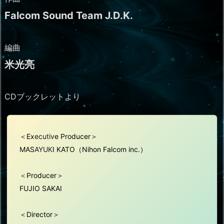
Falcom Sound Team J.D.K.
編曲
米光亮
CDブックレットより
＜Executive Producer＞
MASAYUKI KATO（Nihon Falcom inc.）
＜Producer＞
FUJIO SAKAI
＜Director＞