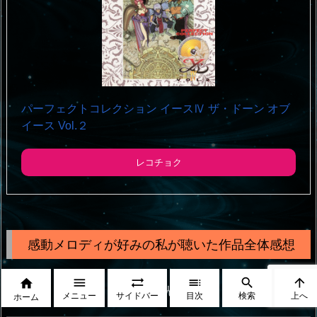
パーフェクトコレクション イースⅣ ザ・ドーン オブ
イース Vol.２
レコチョク
感動メロディが好みの私が聴いた作品全体感想






🎼：米光 亮
メニュー
サイドバー
目次
検索
上へ
ホーム