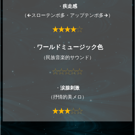
・
疾走感
（
←
スローテンポ多・アップテンポ多
→
）
ワールドミュージック
色
・
（民族音楽的サウンド）
・
涙腺刺激
（抒情的美メロ）