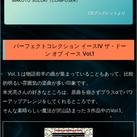
MAKOTO SUZUKI（COMPOSER）
CDブックレットより
パーフェクトコレクション イースⅣ ザ・ドー
ン オブ イース Vol.1
Vol.１は物語前半の曲が集まっていることもあって、比較
的明るい雰囲気の楽曲が多い印象です。
米光亮さんの好きなところは、原曲を崩さずプラスαでパワ
ーアップアレンジをしてくれるところです。
そんな素晴らしい魔法が沢山詰まった３作品中のVol.1。