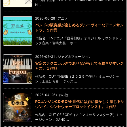
N ...
2026-06-28
:
アニメ
バンドの演奏感が楽しめるグルーヴィーなアニメサン
トラ。１作品
作品名：TVアニメ『血界戦線』オリジナル サウンドトラ
ック音楽：岩崎太整 ホー ...
2026-05-31
:
ジャズ＆フュージョン
安定のテクニカルさでありながらとても聴きやすいジ
ャズ。１作品
作品名：OUT THERE（２０２５年作品）ミュージシャ
ン：上原ひろみ ジャズ ...
2026-04-26
:
その他
PCエンジンCD-ROM²世代には妙に懐かしく感じるサ
ウンド。シンセウェーブロックインスト。１作品
作品名：OUT OF BODY（２０２４年リマスター版）ミュ
ージシャン：DANC ...