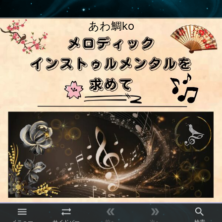
あわ鯛ko




