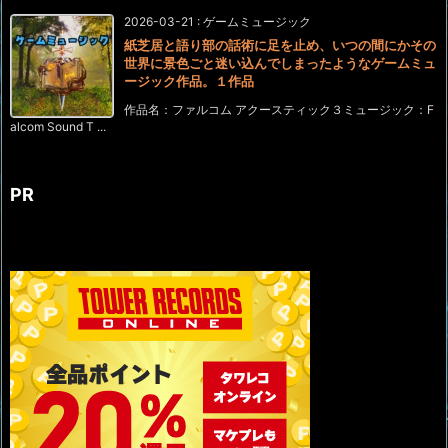
2026-03-21
:
ゲームミュージック
紙芝居と語り部の話術に足を止め、いつの間にかその
世界に景色ごと迷い込んでしまったようなゲームミュ
ージック作品。１作品
作品名：ファルコム アクースティック３ミュージック：F
alcom Sound T ...
PR