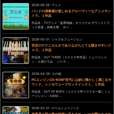
2026-06-28
:
アニメ
バンドの演奏感が楽しめるグルーヴィーなアニメサン
トラ。１作品
作品名：TVアニメ『血界戦線』オリジナル サウンドトラ
ック音楽：岩崎太整 ホー ...
2026-05-31
:
ジャズ＆フュージョン
安定のテクニカルさでありながらとても聴きやすいジ
ャズ。１作品
作品名：OUT THERE（２０２５年作品）ミュージシャ
ン：上原ひろみ ジャズ ...
2026-04-26
:
その他
PCエンジンCD-ROM²世代には妙に懐かしく感じるサ
ウンド。シンセウェーブロックインスト。１作品
作品名：OUT OF BODY（２０２４年リマスター版）ミュ
ージシャン：DANC ...
2026-03-21
:
ゲームミュージック
紙芝居と語り部の話術に足を止め、いつの間にかその