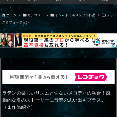
メニュー
サイドバー
前へ
次へ
検索

ホーム
>

カテゴリー
>

インストゥルメンタル作品
>

ジャ
ズ＆フュージョン
ラテンの楽しいリズムと切ないメロディの融合！感
動的な夏のストーリーに音楽の思い出もプラス。
（１作品紹介）