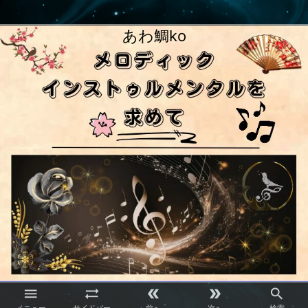
あわ鯛ko




