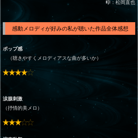
🎼：松岡直也
感動メロディが好みの私が聴いた作品全体感想
ポップ感
（聴きやすくメロディアスな曲が多いか）
涙腺刺激
（抒情的美メロ）