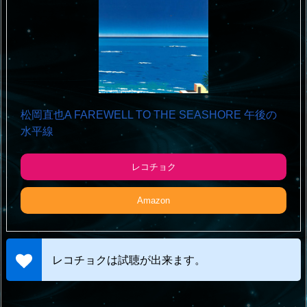
松岡直也A FAREWELL TO THE SEASHORE 午後の
水平線
レコチョク
Amazon
レコチョクは試聴が出来ます。