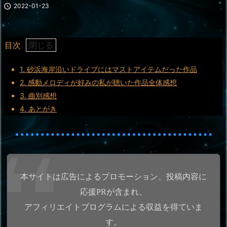

2022-01-23
目次
1.
砂浜海岸沿いドライブにはマストアイテムだった作品
2.
感動メロディが好みの私が聴いた作品全体感想
3.
曲別感想
4.
あとがき
本サイトは広告によるプロモーション、投稿内容に
応援PRが含まれ、
アフィリエイトプログラムによる収益を得ていま
す。