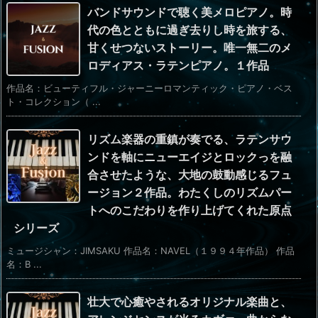
バンドサウンドで聴く美メロピアノ。時
代の色とともに過ぎ去りし時を旅する、
甘くせつないストーリー。唯一無二のメ
ロディアス・ラテンピアノ。１作品
作品名：ビューティフル・ジャーニーロマンティック・ピアノ・ベス
ト・コレクション（ ...
リズム楽器の重鎮が奏でる、ラテンサウ
ンドを軸にニューエイジとロックっを融
合させたような、大地の鼓動感じるフュ
ージョン２作品。わたくしのリズムパー
トへのこだわりを作り上げてくれた原点
シリーズ
ミュージシャン：JIMSAKU 作品名：NAVEL（１９９４年作品） 作品
名：B ...
壮大で心癒やされるオリジナル楽曲と、