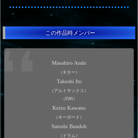
この作品時メンバー
Masahiro Ando
（ギター）
Takeshi Ito
（アルトサックス）
（EWI）
Keizo Kawano
（キーボード）
Satoshi Bandoh
（ドラム）