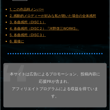
1.
この作品時メンバー
2.
感動的メロディーが好みな私が聴いた場合の全体感想
3.
各曲感想（DISC１）
4.
各曲感想（DISC２）『河野啓三WORKS』
5.
各曲感想（DISC３）
6.
最後に
本サイトは広告によるプロモーション、投稿内容に
応援PRが含まれ、
アフィリエイトプログラムによる収益を得ていま
す。