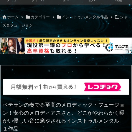
メニュー
サイドバー
前へ
次へ
検索

ホーム
>

カテゴリー
>

インストゥルメンタル作品
>

ジャ
ズ＆フュージョン
ベテランの奏でる至高のメロディック・フュージョ
ン！安心のメロディアスさと、どこかやわらかく暖
かい優しい音に癒やされるインストゥルメンタル。
１作品