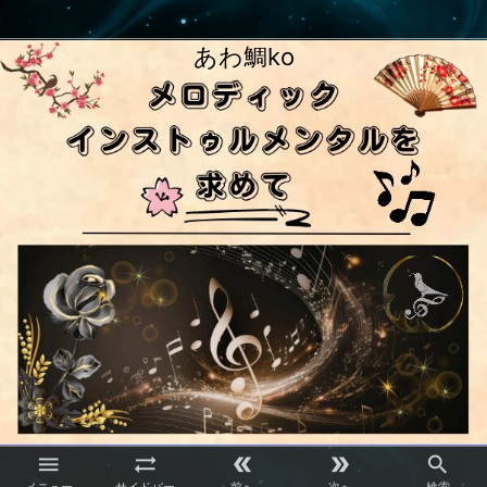
あわ鯛ko




