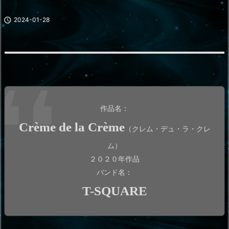

2024-01-28
作品名：
Crème de la Crème
（クレム・デュ・ラ・クレ
ム）
２０２０年作品
バンド名：
T-SQUARE