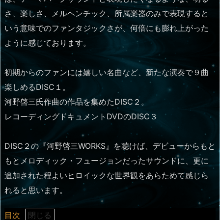
さ、楽しさ、メルヘンチック、所属楽器のみで表現すると
いう意味でのファンタジックさが、何倍にも膨れ上がった
ように感じております。
初期からのファンには嬉しい名曲など、新たな演奏で９曲
楽しめるDISC１。
河野啓三氏作曲の作品を集めたDISC２。
レコーディングドキュメントDVDのDISC３
DISC２の『河野啓三WORKS』を聴けば、デビューからもと
もとメロディック・フュージョンだったサウンドに、更に
追加された程よいヒロイックな世界観をあらためて感じら
れると思います。
目次