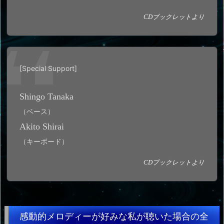
CDブックレットより
[Special Support]
Shingo Tanaka
（ベース）
Akito Shirai
（キーボード）
CDブックレットより
感動的メロディーが好みな私が聴いた場合の全