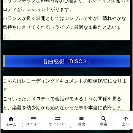
リリコンチックなEWIの音が心地よく、ポジティブ全開のメ
ロディがテンション上がります。
バランスが良く展開としてはシンプルですが、晴れやかな
気持ちにさせてくれるドライブに最適な１曲だと思いま
す。
各曲感想（DISC３）
こちらはレコーディングドキュメントの映像DVDになりま
す。
こういった、メロディで会話ができるような関係を見る
と、楽器を幼少期から始めなかった事を本当に後悔しま
す。






メニュー
サイドバー
目次
検索
上へ
ホーム
本当に素晴らしいメンバーです。