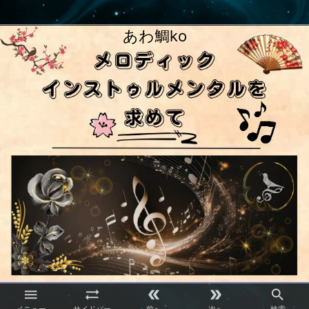
あわ鯛ko




