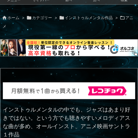
メニュー
サイドバー
前へ
次へ
検索

ホーム
>

カテゴリー
>

インストゥルメンタル作品
>

アニ
メ
インストゥルメンタルの中でも、ジャズはあまり好
きではない。という方でも聴きやすいメロディアス
な曲が多め、オールインスト、アニメ映画サントラ
１作品