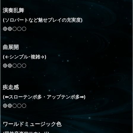
演奏乱舞
(ソロパートなど魅せプレイの充実度)
🔴🔴⚪⚪⚪
曲展開
(←シンプル･複雑→)
🔴🔴⚪⚪⚪
疾走感
(⬅スローテンポ多・アップテンポ多➡)
🔴🔴⚪⚪⚪
ワールドミュージック色