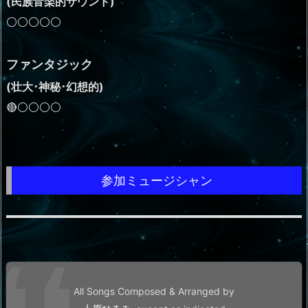
(民族音楽的サウンド)
⚪⚪⚪⚪⚪
ファンタジック
(壮大･神秘･幻想的)
🔴⚪⚪⚪⚪
参加ミュージシャン
All Songs Composed & Arranged by