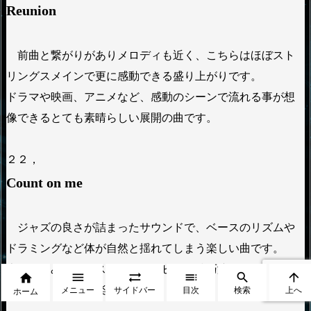
Reunion
前曲と繋がりがありメロディも近く、こちらはほぼスト
リングスメインで更に感動できる盛り上がりです。
ドラマや映画、アニメなど、感動のシーンで流れる事が想
像できるとても素晴らしい展開の曲です。
２２，
Count on me
ジャズの良さが詰まったサウンドで、ベースのリズムや
ドラミングなど体が自然と揺れてしまう楽しい曲です。
上原ひろみさんのスペシャルなピアノ技巧演奏とサックス






のノリノリ演奏が楽しめます。
メニュー
サイドバー
目次
検索
上へ
ホーム