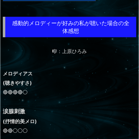
感動的メロディーが好みの私が聴いた場合の全
体感想
🎼：上原ひろみ
メロディアス
(聴きやすさ)
🔴🔴🔴🔴⚪
涙腺刺激
(抒情的美メロ)
🔴🔴⚪⚪⚪